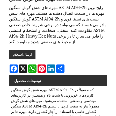
مهره های شش گوش سنگین ASTM A194-2h رایج ترین
مهره ها در صنعت اتصال دهنده ها هستند. مهره های شش
گوش سنگین ASTM A194-2h بست های نسبتا قوی و
بادوامی هستند که می توانند در برخی شرایط خاص صنعتی
مقاومت کنند. سختی، ضخامت و استحکام کششی ASTM
A194-2h Heavy Hex Nuts را قادر می سازد تا در برخی
از محیط های صنعتی شدید مقاومت کند.
ارسال استعلام
Facebook
X
WhatsApp
Pinterest
LinkedIn
Share
توضیحات محصول
مهره شش گوش سنگین ASTM A194-2h که معمولاً در
کاربردهای خودرویی با شدت بالا و همچنین در کاربردهای
مهندسی و صنعتی استفاده می‌شود، مهره‌های شش گوش
سنگین ASTM A194-2h معمولاً نیاز به سفت کردن با تنظیم
گشتاور خاصی با استفاده از آچار گشتاور دارند. مهره ها بر