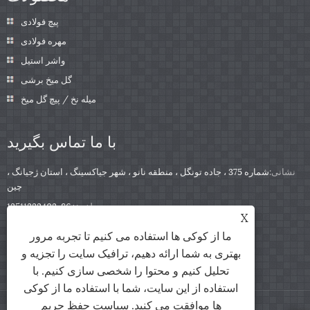
پیچ فولادی
مهره فولادی
واشر استیل
گل میخ برشی
میله نخ / پیچ گل میخ
با ما تماس بگیرید
نشانی:
شماره 375 ، جاده تونگل ، منطقه نانو ، شهر جیاکسینگ ، استان ژجیانگ ،
چین
تلفن:
+86-13511332403
X
تلفن:
+86-13511332403
ما از کوکی ها استفاده می کنیم تا تجربه مرور
sales@qbfastener.cn
پست الکترونیک:
بهتری به شما ارائه دهیم، ترافیک سایت را تجزیه و
تحلیل کنیم و محتوا را شخصی سازی کنیم. با
استفاده از این سایت، شما با استفاده ما از کوکی
ها موافقت می کنید.
سیاست حفظ حریم