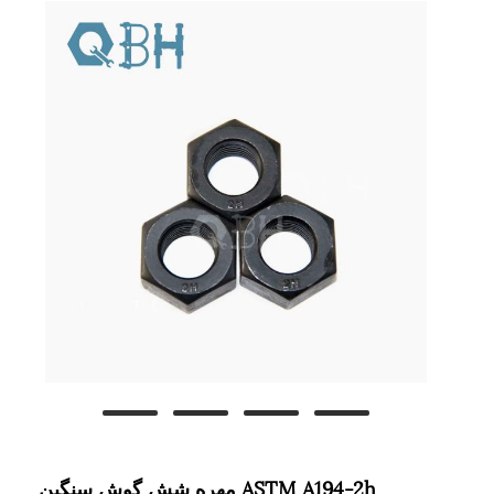
مهره شش گوش سنگین ASTM A194-2h