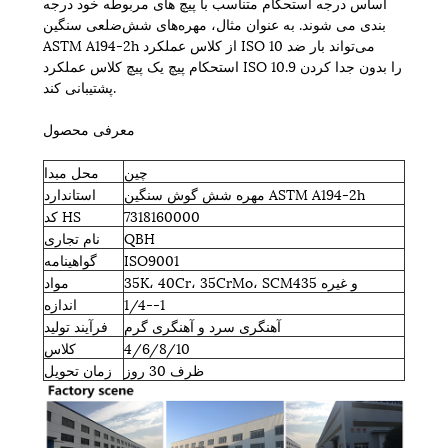
اساس درجه استحکام متناسب با پیچ های مربوطه خود درجه
بندی می شوند. به عنوان مثال، مهره‌های شش‌ضلعی سنگین
ASTM A194-2h از کلاس عملکرد ISO 10 می‌تواند بار ضد
استحکام پیچ یک پیچ کلاس عملکرد ISO 10.9 را بدون جدا کردن
پشتیبانی کند.
معرفی محصول
چین
محل مبدا
مهره شش گوش سنگین ASTM A194-2h
استاندارد
7318160000
کد HS
QBH
نام تجاری
ISO9001
گواهینامه
35K، 40Cr، 35CrMo، SCM435 و غیره
مواد
1/4--1
اندازه
آهنگری سرد و آهنگری گرم
فرآیند تولید
4/6/8/10
کلاس
ظرف 30 روز
زمان تحویل