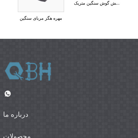
مهره شش گوش سنگین متریک DIN934
مهره هگز مربای سنگین
درباره ما
محصولات