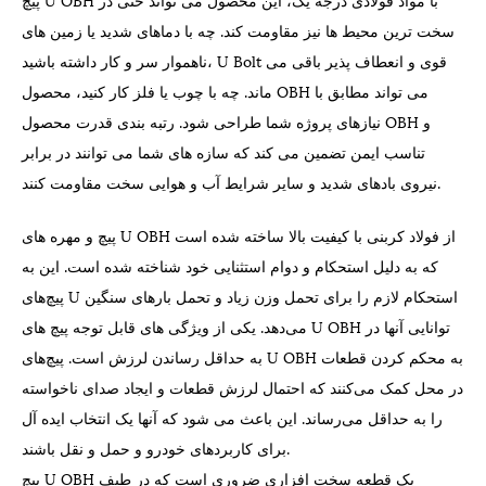
سخت ترین محیط ها نیز مقاومت کند. چه با دماهای شدید یا زمین های
ناهموار سر و کار داشته باشید، U Bolt قوی و انعطاف پذیر باقی می
ماند. چه با چوب یا فلز کار کنید، محصول OBH می تواند مطابق با
نیازهای پروژه شما طراحی شود. رتبه بندی قدرت محصول OBH و
تناسب ایمن تضمین می کند که سازه های شما می توانند در برابر
نیروی بادهای شدید و سایر شرایط آب و هوایی سخت مقاومت کنند.
پیچ و مهره های U OBH از فولاد کربنی با کیفیت بالا ساخته شده است
که به دلیل استحکام و دوام استثنایی خود شناخته شده است. این به
پیچ‌های U استحکام لازم را برای تحمل وزن زیاد و تحمل بارهای سنگین
می‌دهد. یکی از ویژگی های قابل توجه پیچ های U OBH توانایی آنها در
به حداقل رساندن لرزش است. پیچ‌های U OBH به محکم کردن قطعات
در محل کمک می‌کنند که احتمال لرزش قطعات و ایجاد صدای ناخواسته
را به حداقل می‌رساند. این باعث می شود که آنها یک انتخاب ایده آل
برای کاربردهای خودرو و حمل و نقل باشند.
پیچ U OBH یک قطعه سخت افزاری ضروری است که در طیف