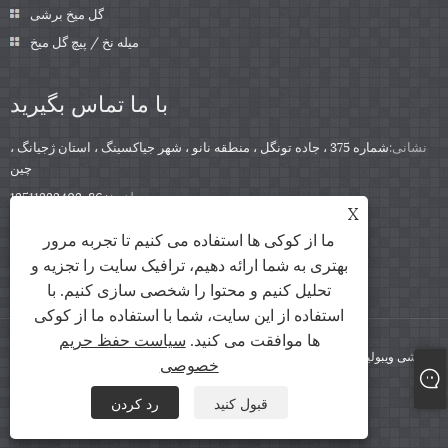
گل میخ برشی
میله نخ / پیچ گل میخ
با ما تماس بگیرید
نشانی:
شماره 375 ، جاده تونگل ، منطقه نانو ، شهر جیاکسینگ ، استان ژجیانگ ،
چین
تلفن:
+86-13511332403
X
تلفن:
+86-13511332403
ما از کوکی ها استفاده می کنیم تا تجربه مرور
sales@qbfastener.cn
پست الکترونیک:
بهتری به شما ارائه دهیم، ترافیک سایت را تجزیه و
تحلیل کنیم و محتوا را شخصی سازی کنیم. با
استفاده از این سایت، شما با استفاده ما از کوکی
ها موافقت می کنید.
سیاست حفظ حریم
کپی رایت © 2024 JIAXING CITY KNBANG CONBANG CO ، آموزشی ویبولیتین کلیه
خصوصی
حقوق محفوظ است
قبول کنید
رد کردن
سیاست حفظ حریم خصوصی
XML
RSS
Sitemap
Links