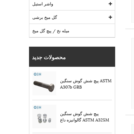
واشر استیل
گل میخ برشی
میله نخ / پیچ گل میخ
محصولات جدید
پیچ شش گوش سنگین ASTM
A307b GRB
پیچ شش گوش سنگین
گالوانیزه داغ ASTM A325M