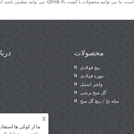
می توانید مطمئن باشید که مهره شش گوش ساخت چین را از 
محصولات
دربا
پیچ فولادی
مهره فولادی
واشر استیل
گل میخ برشی
میله نخ / پیچ گل میخ
X
ما از کوکی ها استفاد
را تجزیه و تحلیل کنی