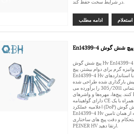
در شرایط سخت حفظ کند.
استعلام
ادامه مطلب
H
پیچ شش گوش Hv En14399-4 اوج استحکام و قابلیت اطمینان برای نیازهای
ماست. در کلاس 10.9 و گالوانیزه گرم برای دوام بیشتر، پیچ Hex
En14399-4 Hv دارای سر شش گوش است. مطابق با استانداردهای EN 14399-4،
ز پیش بارگذاری شده طراحی شده
اند و الزامات سختگیرانه مقررات محصولات ساختمانی 305/2011 را برآورده می
کنند. پیچ‌ها، مهره‌ها و واشرهای PEINER HV که با علامت "HV" مشخص شده‌اند،
دارای گواهینامه CE هستند، به صورت جداگانه بسته‌بندی می‌شوند و همراه با یک
اعلامیه عملکرد (DoP) هستند. ایده آل برای سازه های اروپایی، پیچ شش گوش
En14399-4 Hv ایمنی و عملکرد را هنگام استفاده به عنوان مجموعه از همان تامین
ستحکام و دقت پیچ های ساختاری
PEINER HV ارتقا دهید.