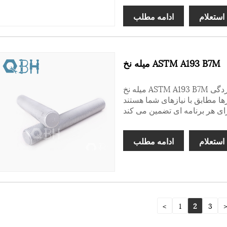
استعلام
ادامه مطلب
میله نخ ASTM A193 B7M
میله نخ ASTM A193 B7M دارای پوشش ضخیم برای مقاومت در برابر خوردگی
ا مطابق با نیازهای شما هستند
استعلام
ادامه مطلب
<
1
2
3