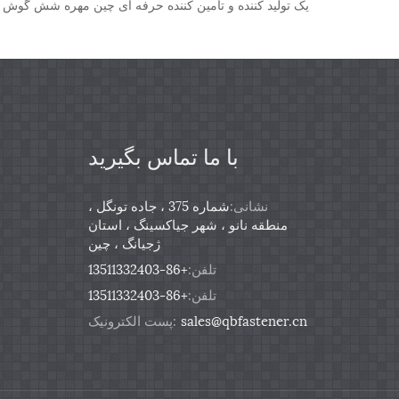
با ما تماس بگیرید
نشانی:
شماره 375 ، جاده تونگل ،
منطقه نانو ، شهر جیاکسینگ ، استان
ژجیانگ ، چین
تلفن:
+86-13511332403
تلفن:
+86-13511332403
sales@qbfastener.cn
پست الکترونیک: