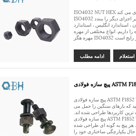
ISO4032 NUT HEX نقش مؤلفه ای از همه ماشین آلات تولیدی را بازی می کند.
ISO4032 مهره هگز می تواند سایر اجزای دیگر را ببندد. ISO4032 مهره هگز انواع
ن ، استاندارد انگلیس ، استاندارد
انواع مختلفی از مهره ISO4032 هگز وجود دارد.
استعلام
ادامه مطلب
لادی ASTM F1852 Tc
پیچ سازه فولادی ASTM F1852 Tc. چه نیاز به ایمن سازی تجهیزات در محیط های
شید که بارهای سنگین را حمل می
 ترین کاربردها طراحی شده اند.
پیچ سازه فولادی ASTM F1852 Tc که از مواد درجه یک ساخته شده است، با در نظر
هر پیچ به گونه ای طراحی شده
 حال یکپارچگی ساختاری خود را