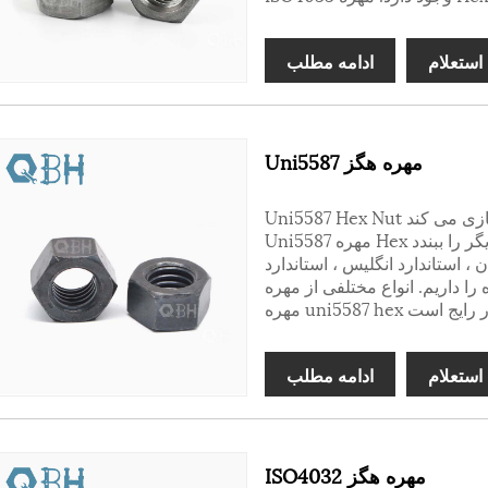
استعلام
ادامه مطلب
Uni5587 مهره هگز
Uni5587 Hex Nut نقش مؤلفه ای از همه ماشین آلات تولیدی را بازی می کند.
Uni5587 مهره Hex می تواند اجزای دیگر را ببندد. Uni5587 مهره هگز انواع مهره
ن ، استاندارد انگلیس ، استاندارد
انواع مختلفی از مهره uni5587 hex وجود دارد.
استعلام
ادامه مطلب
ISO4032 مهره هگز